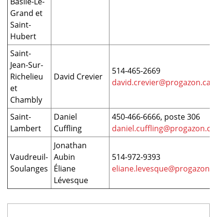
Basile-Le-
Grand et
Saint-
Hubert
Saint-
Jean-Sur-
514-465-2669
Richelieu
David Crevier​
david.crevier@progazon.ca
et
Chambly
Saint-
Daniel
450-466-6666, poste 306
Lambert
Cuffling
daniel.cuffling@progazon.ca
Jonathan
Vaudreuil-
Aubin
514-972-9393
Soulanges
Éliane
eliane.levesque@progazon.c
Lévesque