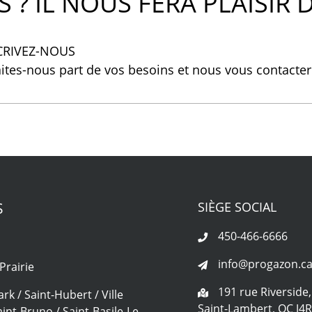
 ? IL NOUS FERA PLAISIR D
CRIVEZ-NOUS
aites-nous part de vos besoins et nous vous contacte
S
SIÈGE SOCIAL
450-466-6666
info@progazon.c
Prairie
191 rue Riverside,
rk / Saint-Hubert / Ville
Saint-Lambert, QC J4
int-Bruno / Saint-Basile-Le-