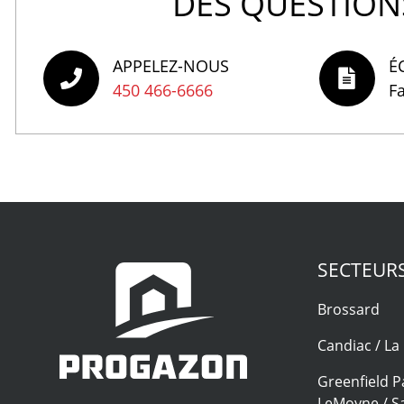
DES QUESTIONS
APPELEZ-NOUS
É
450 466-6666
F
SECTEUR
Brossard
Candiac / La 
Greenfield Pa
LeMoyne / Sa