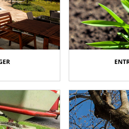
GER
ENTR