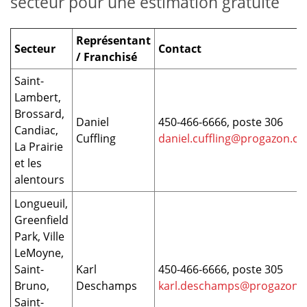
secteur pour une estimation gratuite
Représentant
Secteur
Contact
/ Franchisé
Saint-
Lambert,
Brossard,
Daniel
450-466-6666, poste 306
Candiac,
Cuffling
daniel.cuffling@progazon.ca
La Prairie
et les
alentours
Longueuil,
Greenfield
Park, Ville
LeMoyne,
Saint-
Karl
450-466-6666, poste 305
Bruno,
Deschamps
karl.deschamps@progazon.
Saint-